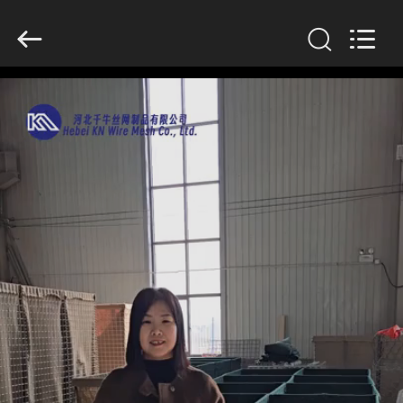
KN
Wire
Mesh
Co.,
Ltd..
All
Rights
Reserved.
CASA.
PRODOTTI
CHI
SIAMO
VISITA
ALLA
FABBRICA