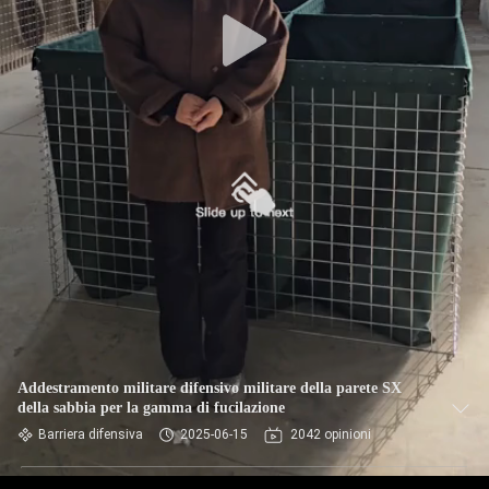
CONTROLLO
DI
QUALITÀ
CONTATTACI
NOTIZIE
CHIEDI UN
PREVENTIVO
MAPPA
Addestramento militare difensivo militare della parete SX
della sabbia per la gamma di fucilazione
DEL
Barriera difensiva
2025-06-15
2042 opinioni
SITO