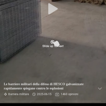
CONTROLLO
DI
QUALITÀ
CONTATTACI
NOTIZIE
CHIEDI UN
PREVENTIVO
MAPPA
Le barriere militari della difesa di HESCO galvanizzate
rapidamente spiegano contro le esplosioni
DEL
Barriera militare
2025-06-15
1460 opinioni
SITO