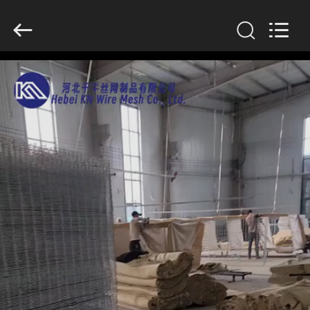
KN
Wire
Mesh
Co.,
Ltd..
All
Rights
Reserved.
CASA.
PRODOTTI
CHI
SIAMO
VISITA
ALLA
FABBRICA