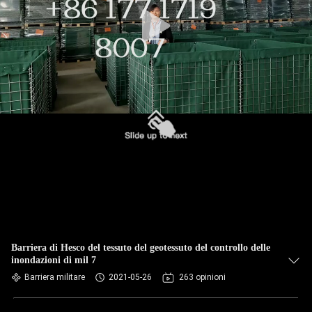
CONTROLLO
DI
QUALITÀ
CONTATTACI
NOTIZIE
CHIEDI UN
PREVENTIVO
MAPPA
Barriera di Hesco del tessuto del geotessuto del controllo delle
inondazioni di mil 7
DEL
Barriera militare
2021-05-26
263 opinioni
SITO