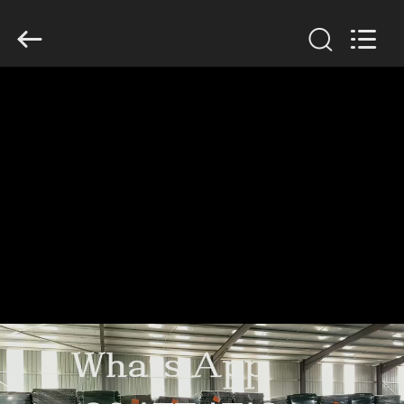
KN
Wire
Mesh
Co.,
Ltd..
All
Rights
Reserved.
CASA.
PRODOTTI
CHI
SIAMO
VISITA
ALLA
FABBRICA