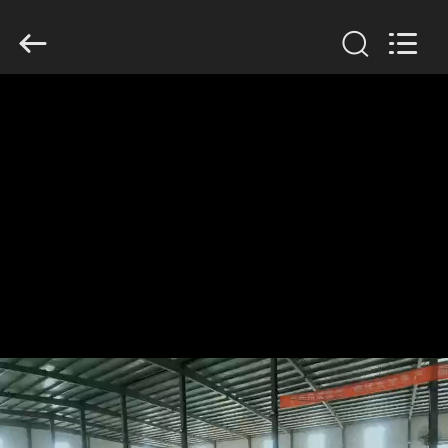
KN
Wire
Mesh
Co.,
Ltd..
All
Rights
Reserved.
CASA.
PRODOTTI
CHI
SIAMO
VISITA
ALLA
FABBRICA