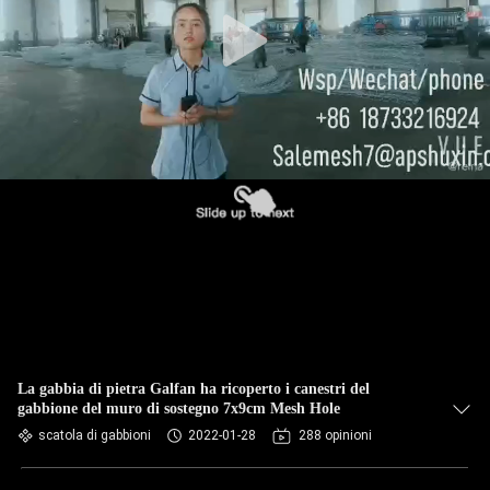
CONTROLLO
DI
QUALITÀ
CONTATTACI
NOTIZIE
CHIEDI UN
PREVENTIVO
MAPPA
La gabbia di pietra Galfan ha ricoperto i canestri del
gabbione del muro di sostegno 7x9cm Mesh Hole
DEL
scatola di gabbioni
2022-01-28
288 opinioni
SITO