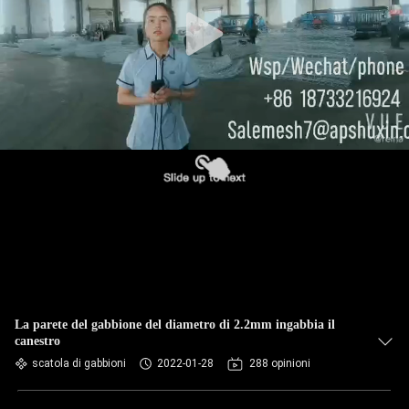
CONTROLLO
DI
QUALITÀ
CONTATTACI
NOTIZIE
CHIEDI UN
PREVENTIVO
MAPPA
La parete del gabbione del diametro di 2.2mm ingabbia il
canestro
DEL
scatola di gabbioni
2022-01-28
288 opinioni
SITO