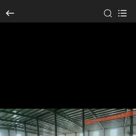
KN
Wire
Mesh
Co.,
Ltd..
All
Rights
Reserved.
CASA.
PRODOTTI
CHI
SIAMO
VISITA
ALLA
FABBRICA