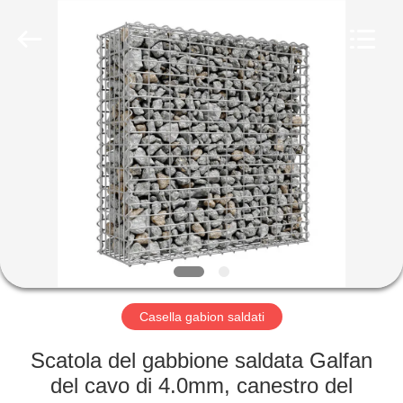
KN
Wire
Mesh
Co.,
Ltd..
All
Rights
Reserved.
CASA.
PRODOTTI
CHI
SIAMO
VISITA
ALLA
Casella gabion saldati
FABBRICA
Scatola del gabbione saldata Galfan
del cavo di 4.0mm, canestro del