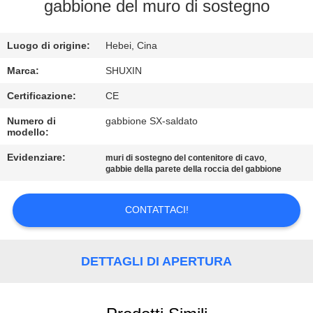
CONTROLLO
gabbione del muro di sostegno
DI
Luogo di origine:
Hebei, Cina
QUALITÀ
Marca:
SHUXIN
CONTATTACI
Certificazione:
CE
Numero di
gabbione SX-saldato
modello:
NOTIZIE
Evidenziare:
,
muri di sostegno del contenitore di cavo
gabbie della parete della roccia del gabbione
CHIEDI UN
PREVENTIVO
CONTATTACI!
MAPPA
DETTAGLI DI APERTURA
DEL
SITO