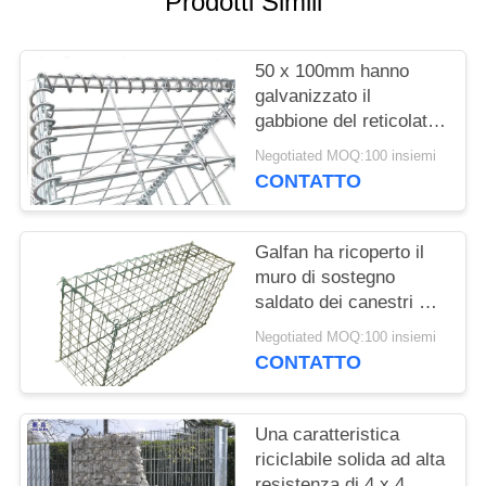
Prodotti Simili
POLITICA
50 x 100mm hanno
SULLA
galvanizzato il
PRIVACY
gabbione del reticolato
di saldatura/parete di
Negotiated MOQ:100 insiemi
pietra saldata della
CONTATTO
gabbia
Galfan ha ricoperto il
muro di sostegno
saldato dei canestri del
gabbione del cavo,
Negotiated MOQ:100 insiemi
scatole della rete
CONTATTO
metallica del gabbione
Una caratteristica
riciclabile solida ad alta
resistenza di 4 x 4