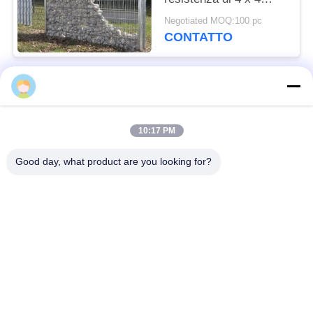
gabbioni del reticolato
Negotiated MOQ:100 pc
di saldatura
CONTATTO
Categorie popolari
Tutti
10:17 PM
Barriera difensiva
Barriera militare
Good day, what product are you looking for?
Barriere difensive del
Barriere riempite di
bastione
sabbia
Filo spinato del
filo spinato di
rasoio
sicurezza
MZP Ostacolo di Filo
Cavi antitanco