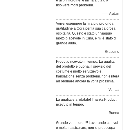
è di prim'ordine, e mi ha aiutato a
risolvere molti problemi.
—— Aydan
Vorrei esprimere la mia più profonda
gratitudine a Cora per la sua calorosa
ospitalità. Questo è stato un viaggio
molto piacevole in Cina, e mi è stato di
grande aiuto.
—— Giacomo
Prodotto ricevuto in tempo. La qualità
del prodotto è buona. il servizio del
costume è molto servizievole.
transazione senza problemi. non esiterà
ad ordinare ancora la volta prossima.
—— Ventas
La qualità è affidabile! Thanks.Product
ricevuto in tempo.
—— Buena
Grande venditore!!!!! Lavorando con voi
è molto rassicurare, non si preoccupa