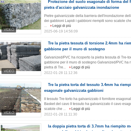
Protezione del suolo esagonale di forma del f
pietra d'acciaio galvanizzata inondazione
Pietre galvanizzate della barriera dell'inondazione de
dei gabbioni Lapidi i gabbioni riempiti sono scatole che 
...
Leggi di più
2025-06-19 14:56:09
Tre la pietra tessuta di torsione 2.4mm ha riem
gabbione per il muro di sostegno
Galvanized/PVC ha ricoperto la pietra tessuta di Tre-to
gabbione per il muro di sostegno Galvanized/PVC ha ri
pietra di Tre...
Leggi di più
2022-01-28 11:12:36
Tre la pietra torta del tessuto 3.4mm ha riempi
esagonale galvanizzata gabbioni
Il tessuto Tre-torto ha galvanizzato il fornitore esagon
Basket del cavo Il tessuto ha galvanizzato il cavo es
scatole che ...
Leggi di più
2022-01-28 11:11:30
la doppia pietra torta di 3.7mm ha riempito m