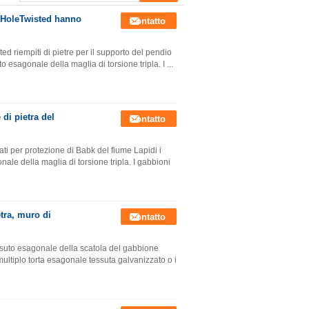
0 HoleTwisted hanno
Contatto
 riempiti di pietre per il supporto del pendio
o esagonale della maglia di torsione tripla. I ...
 di pietra del
Contatto
ati per protezione di Babk del fiume Lapidi i
nale della maglia di torsione tripla. I gabbioni
tra, muro di
Contatto
suto esagonale della scatola del gabbione
multiplo torta esagonale tessuta galvanizzato o i