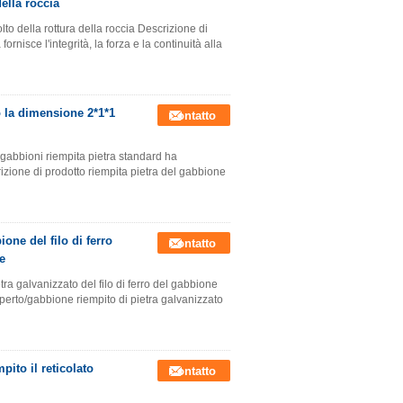
ella roccia
 della rottura della roccia Descrizione di
ornisce l'integrità, la forza e la continuità alla
o la dimensione 2*1*1
Contatto
gabbioni riempita pietra standard ha
izione di prodotto riempita pietra del gabbione
one del filo di ferro
Contatto
e
ra galvanizzato del filo di ferro del gabbione
perto/gabbione riempito di pietra galvanizzato
pito il reticolato
Contatto