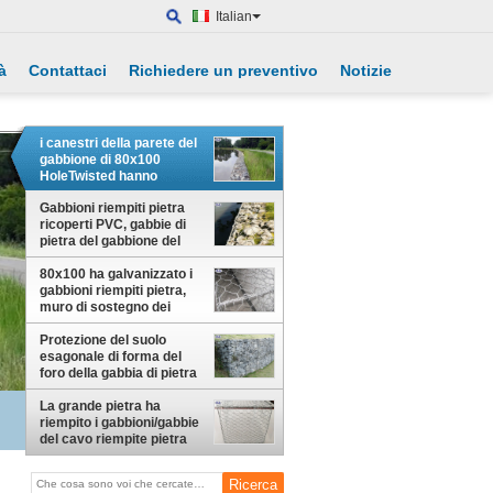
Italian
à
Contattaci
Richiedere un preventivo
Notizie
i canestri della parete del
gabbione di 80x100
HoleTwisted hanno
galvanizzato il trattamento
di superficie
Gabbioni riempiti pietra
ricoperti PVC, gabbie di
pietra del gabbione del
muro di sostegno
80x100 ha galvanizzato i
gabbioni riempiti pietra,
muro di sostegno dei
canestri del gabbione
Protezione del suolo
esagonale di forma del
foro della gabbia di pietra
d'acciaio galvanizzata
inondazione
La grande pietra ha
riempito i gabbioni/gabbie
del cavo riempite pietra
per addestramento del
fiume