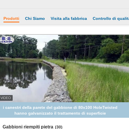
Prodotti
Chi Siamo
Visita alla fabbrica
Controllo di qualit
Gabbioni riempiti pietra ricoperti PVC, gabbie di pietra del
gabbione del muro di sostegno
Gabbioni riempiti pietra
(30)