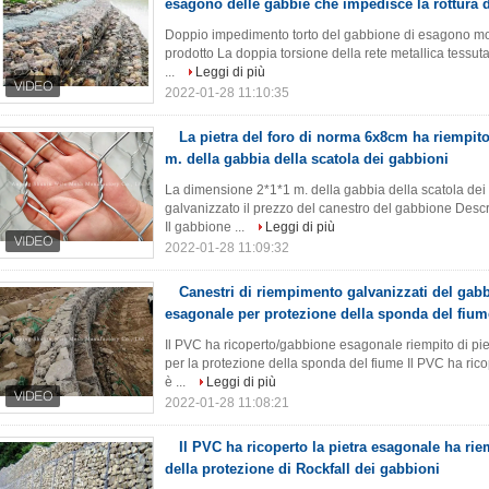
esagono delle gabbie che impedisce la rottura d
Doppio impedimento torto del gabbione di esagono molto
prodotto La doppia torsione della rete metallica tessuta f
...
Leggi di più
2022-01-28 11:10:35
La pietra del foro di norma 6x8cm ha riempit
m. della gabbia della scatola dei gabbioni
La dimensione 2*1*1 m. della gabbia della scatola dei 
galvanizzato il prezzo del canestro del gabbione Descr
Il gabbione ...
Leggi di più
2022-01-28 11:09:32
Canestri di riempimento galvanizzati del gabbi
esagonale per protezione della sponda del fium
Il PVC ha ricoperto/gabbione esagonale riempito di piet
per la protezione della sponda del fiume Il PVC ha rico
è ...
Leggi di più
2022-01-28 11:08:21
Il PVC ha ricoperto la pietra esagonale ha riem
della protezione di Rockfall dei gabbioni