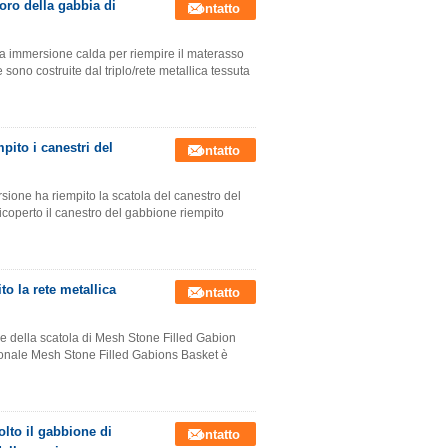
oro della gabbia di
Contatto
lla immersione calda per riempire il materasso
sono costruite dal triplo/rete metallica tessuta
pito i canestri del
Contatto
rsione ha riempito la scatola del canestro del
coperto il canestro del gabbione riempito
to la rete metallica
Contatto
ale della scatola di Mesh Stone Filled Gabion
agonale Mesh Stone Filled Gabions Basket è
olto il gabbione di
Contatto