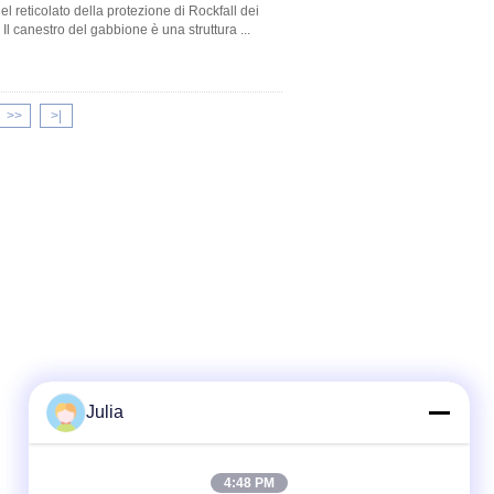
l reticolato della protezione di Rockfall dei
e Il canestro del gabbione è una struttura ...
>>
>|
Julia
4:48 PM