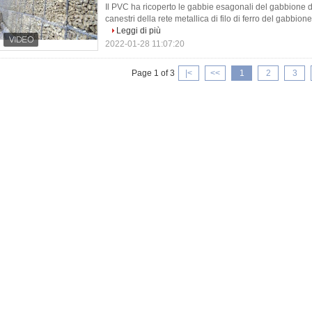
Il PVC ha ricoperto le gabbie esagonali del gabbione de
canestri della rete metallica di filo di ferro del gabbion
Leggi di più
2022-01-28 11:07:20
Page 1 of 3
|<
<<
1
2
3