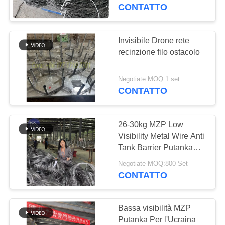
CONTROLLO
CONTATTO
DI
QUALITÀ
Invisibile Drone rete
92
recinzione filo ostacolo
Barriere difensive
CONTATTACI
del bastione
Negotiate MOQ:1 set
CONTATTO
NOTIZIE
26-30kg MZP Low
CHIEDI UN
Visibility Metal Wire Anti
PREVENTIVO
Tank Barrier Putanka
112
Mesh With 10*10**1.1-
Negotiate MOQ:800 Set
Barriere riempite di
1.4m For Covert Military
CONTATTO
MAPPA
Applications
sabbia
DEL
Bassa visibilità MZP
SITO
Putanka Per l'Ucraina