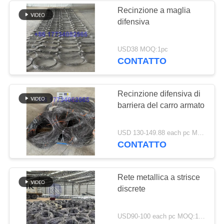
Recinzione a maglia
difensiva
160
USD38 MOQ:1pc
Cavi antitanco
CONTATTO
Recinzione difensiva di
barriera del carro armato
18
USD 130-149.88 each pc MOQ:10 pz.
CONTATTO
MZP Ostacolo di
Filo a Bassa
Rete metallica a strisce
discrete
Visibilità
USD90-100 each pc MOQ:10 pz.