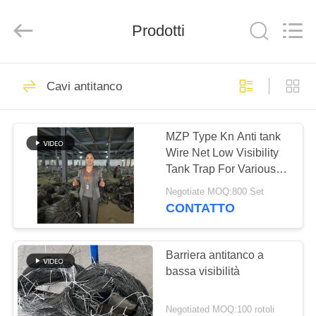
KN
Wire
Mesh
Prodotti
Co.,
Ltd..
All
Rights
Reserved.
CASA.
301
Cavi antitanco
Barriera difensiva
PRODOTTI
MZP Type Kn Anti tank
Wire Net Low Visibility
CHI
Tank Trap For Various
SIAMO
Terrains Vehicle
Negotiate MOQ:800 Set
Immobilization Defense
CONTATTO
Barrier
291
VISITA
ALLA
Barriera antitanco a
Barriera militare
bassa visibilità
FABBRICA
Negotiated MOQ:100 rotoli