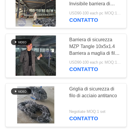
Invisibile barriera di
POLITICA
ostacolo facile entrare
USD90-100 each pc MOQ:10 pz.
difficile uscire ostacolo
SULLA
CONTATTO
207
filo di rete Invisibile
PRIVACY
Filo spinato del
barriera di ostacolo
Barriera di sicurezza
rasoio
MZP Tangle 10x5x1.4
Barriera a maglia di filo
anti-cisterna filo in una
USD90-100 each pc MOQ:10 pz.
ghirlanda tessuto in
CONTATTO
anelli per l'Ucraina
159
Griglia di sicurezza di
filo spinato di
filo di acciaio antitanco
sicurezza
Negotiate MOQ:1 set
CONTATTO