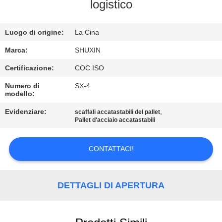
CONTROLLO
logistico
DI
Luogo di origine:
La Cina
QUALITÀ
Marca:
SHUXIN
CONTATTACI
Certificazione:
COC ISO
Numero di
SX-4
modello:
NOTIZIE
Evidenziare:
,
scaffali accatastabili del pallet
Pallet d'acciaio accatastabili
CHIEDI UN
PREVENTIVO
CONTATTACI!
MAPPA
DETTAGLI DI APERTURA
DEL
SITO