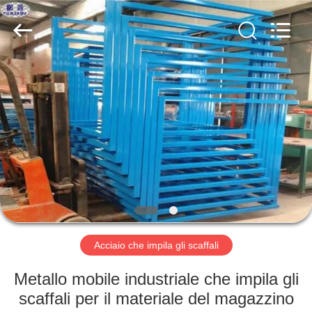
KN
Wire
Mesh
Co.,
Ltd..
All
Rights
Reserved.
CASA.
PRODOTTI
CHI
SIAMO
VISITA
ALLA
Acciaio che impila gli scaffali
FABBRICA
Metallo mobile industriale che impila gli
scaffali per il materiale del magazzino