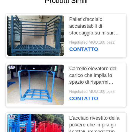
Prodotti Simili
POLITICA
Pallet d'acciaio
SULLA
accatastabili di
PRIVACY
stoccaggio su misura
industriale
Negotiated MOQ:100 pezzi
CONTATTO
Carrello elevatore del
carico che impila lo
spazio di risparmi
dell'acciaio del ferro
Negotiated MOQ:100 pezzi
galvanizzato bene
CONTATTO
durevole degli scaffali
del pallet
L'acciaio rivestito della
polvere che impila gli
scaffali, immagazzina