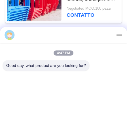
gli scaffali accatastabili
Negotiated MOQ:100 pezzi
del pallet per grano
CONTATTO
Categorie popolari
Tutti
4:47 PM
Barriera difensiva
Barriera militare
Good day, what product are you looking for?
Barriere difensive del
Barriere riempite di
bastione
sabbia
Filo spinato del
filo spinato di
rasoio
sicurezza
MZP Ostacolo di Filo
Cavi antitanco