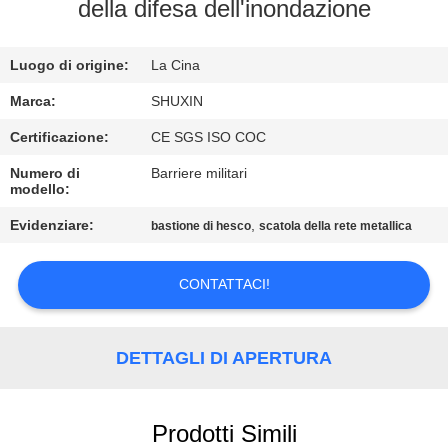
CONTROLLO
della difesa dell'inondazione
DI
Luogo di origine:
La Cina
QUALITÀ
Marca:
SHUXIN
CONTATTACI
Certificazione:
CE SGS ISO COC
Numero di
Barriere militari
modello:
NOTIZIE
Evidenziare:
,
bastione di hesco
scatola della rete metallica
CHIEDI UN
CONTATTACI!
PREVENTIVO
MAPPA
DETTAGLI DI APERTURA
DEL
SITO
Prodotti Simili