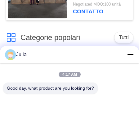
filo zincato pesante
Negotiated MOQ:100 unità
CONTATTO
Categorie popolari
Tutti
Julia
Barriera difensiva
Barriera militare
4:17 AM
Barriere difensive del
Barriere riempite di
bastione
sabbia
Good day, what product are you looking for?
Filo spinato del
filo spinato di
rasoio
sicurezza
MZP Ostacolo di Filo
Cavi antitanco
a Bassa Visibilità