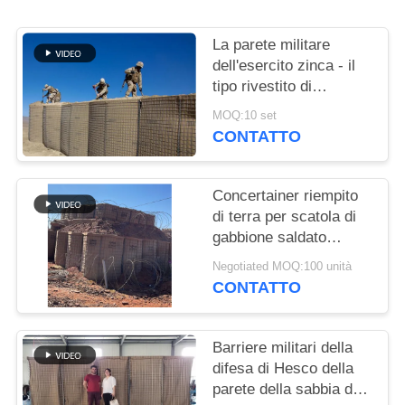
POLITICA
La parete militare
SULLA
dell'esercito zinca - il
tipo rivestito di
PRIVACY
alluminio barriere
MOQ:10 set
difensive del bastione
CONTATTO
della barriera di Hesco
per l'inondazione
Concertainer riempito
di terra per scatola di
gabbione saldato
Galfan come barriere
Negotiated MOQ:100 unità
Hesco militari
CONTATTO
Barriere militari della
difesa di Hesco della
parete della sabbia del