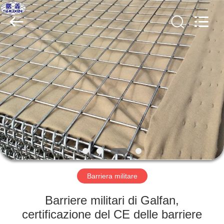
KN
Wire
Mesh
Co.,
Ltd..
All
Rights
Reserved.
CASA.
PRODOTTI
CHI
SIAMO
VISITA
ALLA
Barriera militare
FABBRICA
Barriere militari di Galfan,
certificazione del CE delle barriere