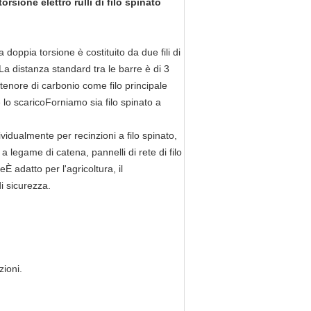
rsione elettro rulli di filo spinato
to a doppia torsione è costituito da due fili di
La distanza standard tra le barre è di 3
so tenore di carbonio come filo principale
 lo scaricoForniamo sia filo spinato a
vidualmente per recinzioni a filo spinato,
 legame di catena, pannelli di rete di filo
È adatto per l'agricoltura, il
di sicurezza.
zioni.