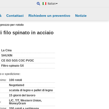
Italian
à
Contattaci
Richiedere un preventivo
Notizie
e prezzo per rotolo
di filo spinato in acciaio
La Cina
SHUXIN
CE ISO SGS COC PVOC
Filtro spinato SX
o e spedizione:
nimo:
100 rotoli
Negotiated
:
scatola di legno e pallet di legno
15 giorni del lavoro
L/C, T/T, Western Union,
:
MoneyGram
zione:
200 rotoli a settimana