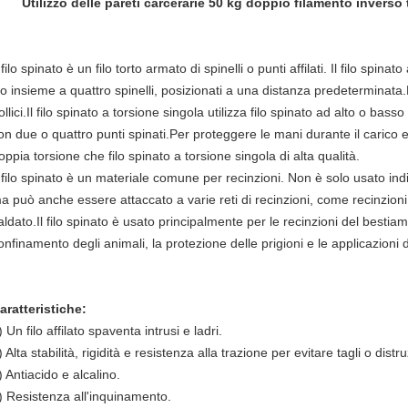
Utilizzo delle pareti carcerarie 50 kg doppio filamento inverso to
l filo spinato è un filo torto armato di spinelli o punti affilati. Il filo spina
ilo insieme a quattro spinelli, posizionati a una distanza predeterminata.
ollici.Il filo spinato a torsione singola utilizza filo spinato ad alto o bas
on due o quattro punti spinati.Per proteggere le mani durante il carico e
oppia torsione che filo spinato a torsione singola di alta qualità.
l filo spinato è un materiale comune per recinzioni. Non è solo usato indi
a può anche essere attaccato a varie reti di recinzioni, come recinzioni a
aldato.Il filo spinato è usato principalmente per le recinzioni del bestiame
onfinamento degli animali, la protezione delle prigioni e le applicazioni 
aratteristiche:
) Un filo affilato spaventa intrusi e ladri.
) Alta stabilità, rigidità e resistenza alla trazione per evitare tagli o distru
) Antiacido e alcalino.
) Resistenza all'inquinamento.