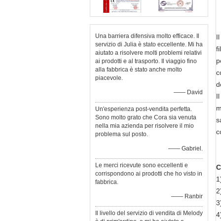
Una barriera difensiva molto efficace. Il
I
servizio di Julia è stato eccellente. Mi ha
f
aiutato a risolvere molti problemi relativi
p
ai prodotti e al trasporto. Il viaggio fino
alla fabbrica è stato anche molto
c
piacevole.
d
—— David
I
m
Un'esperienza post-vendita perfetta.
Sono molto grato che Cora sia venuta
s
nella mia azienda per risolvere il mio
c
problema sul posto.
—— Gabriel.
Le merci ricevute sono eccellenti e
C
corrispondono ai prodotti che ho visto in
1
fabbrica.
2
—— Ranbir
3
Il livello del servizio di vendita di Melody
4