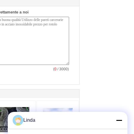
irettamente a noi
(
0
/ 3000)
Linda