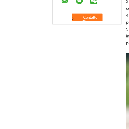
3
c
4
p
5
i
p