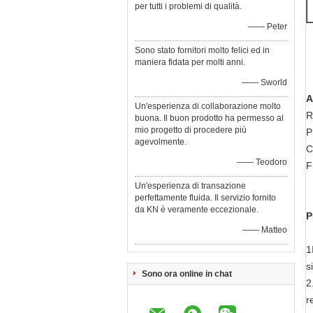
per tutti i problemi di qualità.
—— Peter
Sono stato fornitori molto felici ed in
maniera fidata per molti anni.
—— Sworld
A
Un'esperienza di collaborazione molto
R
buona. Il buon prodotto ha permesso al
mio progetto di procedere più
P
agevolmente.
C
—— Teodoro
F
Un'esperienza di transazione
perfettamente fluida. Il servizio fornito
da KN è veramente eccezionale.
P
—— Matteo
1
s
Sono ora online in chat
2
r