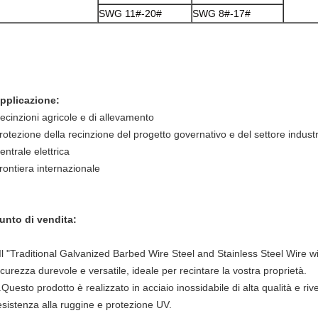
SWG 11#-20#
SWG 8#-17#
pplicazione:
ecinzioni agricole e di allevamento
rotezione della recinzione del progetto governativo e del settore industr
entrale elettrica
rontiera internazionale
unto di vendita:
Il "Traditional Galvanized Barbed Wire Steel and Stainless Steel Wire w
icurezza durevole e versatile, ideale per recintare la vostra proprietà.
.Questo prodotto è realizzato in acciaio inossidabile di alta qualità e riv
esistenza alla ruggine e protezione UV.