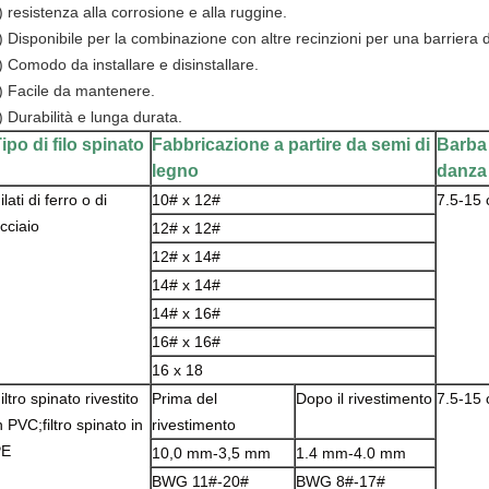
) resistenza alla corrosione e alla ruggine.
) Disponibile per la combinazione con altre recinzioni per una barriera di 
) Comodo da installare e disinstallare.
) Facile da mantenere.
) Durabilità e lunga durata.
ipo di filo spinato
Fabbricazione a partire da semi di
Barba 
legno
danza
ilati di ferro o di
10# x 12#
7.5-15
cciaio
12# x 12#
12# x 14#
14# x 14#
14# x 16#
16# x 16#
16 x 18
iltro spinato rivestito
Prima del
Dopo il rivestimento
7.5-15
n PVC;filtro spinato in
rivestimento
PE
10,0 mm-3,5 mm
1.4 mm-4.0 mm
BWG 11#-20#
BWG 8#-17#