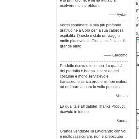
è di prim'ordine, e mi ha aiutato a
5
risolvere molti problemi.
6
—— Aydan
7
Vorrei esprimere la mia più profonda
8
gratitudine a Cora per la sua calorosa
9
ospitalità. Questo è stato un viaggio
T
molto piacevole in Cina, e mi è stato di
grande aiuto.
—— Giacomo
F
a
Prodotto ricevuto in tempo. La qualità
del prodotto è buona. il servizio del
costume è molto servizievole.
transazione senza problemi. non esiterà
ad ordinare ancora la volta prossima.
—— Ventas
La qualità è affidabile! Thanks.Product
ricevuto in tempo.
F
i
—— Buena
Grande venditore!!!!! Lavorando con voi
è molto rassicurare, non si preoccupa