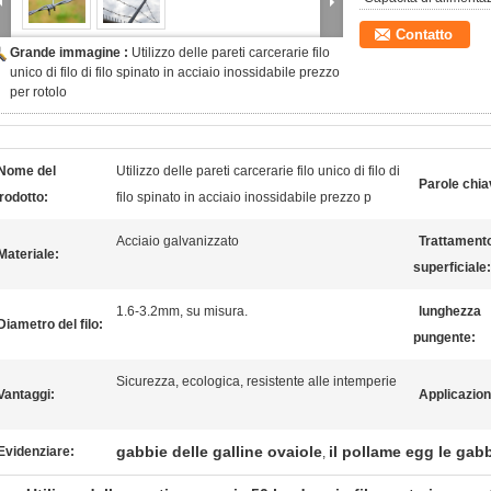
Contatto
Grande immagine :
Utilizzo delle pareti carcerarie filo
unico di filo di filo spinato in acciaio inossidabile prezzo
per rotolo
Nome del
Utilizzo delle pareti carcerarie filo unico di filo di
Parole chia
rodotto:
filo spinato in acciaio inossidabile prezzo p
Acciaio galvanizzato
Trattament
Materiale:
superficiale:
1.6-3.2mm, su misura.
lunghezza
Diametro del filo:
pungente:
Sicurezza, ecologica, resistente alle intemperie
Vantaggi:
Applicazion
gabbie delle galline ovaiole
il pollame egg le gabb
Evidenziare:
,