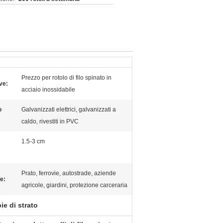
Prezzo per rotolo di filo spinato in
ve:
acciaio inossidabile
o
Galvanizzati elettrici, galvanizzati a
caldo, rivestiti in PVC
1.5-3 cm
Prato, ferrovie, autostrade, aziende
e:
agricole, giardini, protezione carceraria
ie di strato