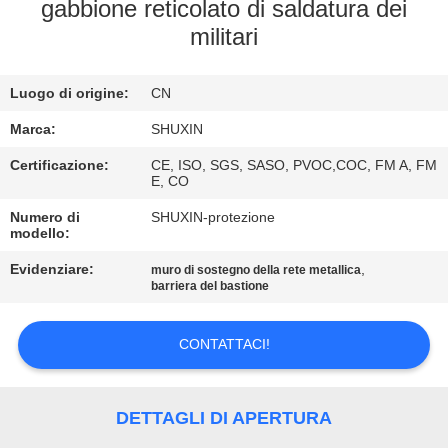
CONTROLLO
gabbione reticolato di saldatura dei
militari
DI
QUALITÀ
Luogo di origine:
CN
CONTATTACI
Marca:
SHUXIN
Certificazione:
CE, ISO, SGS, SASO, PVOC,COC, FM A, FM
E, CO
NOTIZIE
Numero di
SHUXIN-protezione
modello:
CHIEDI UN
Evidenziare:
,
muro di sostegno della rete metallica
barriera del bastione
PREVENTIVO
CONTATTACI!
MAPPA
DEL
DETTAGLI DI APERTURA
SITO