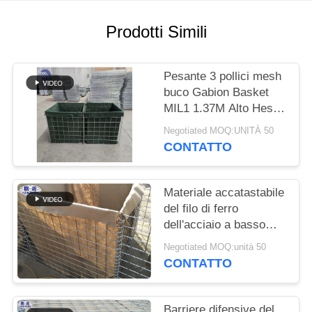
POLITICA
Prodotti Simili
SULLA
PRIVACY
Pesante 3 pollici mesh
buco Gabion Basket
MIL1 1.37M Alto Hesco
Barriera saldata
Negotiated MOQ:UNITÀ 50
Gabion Box rivestito
CONTATTO
con tessuto geotessile
Materiale accatastabile
del filo di ferro
dell'acciaio a basso
tenore di carbonio del
Negotiated MOQ:unità 50
muro di sostegno di
CONTATTO
Contro dell'inondazione
Barriere difensive del