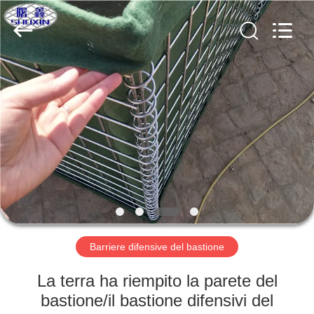
KN
Wire
Mesh
Co.,
Ltd..
All
Rights
Reserved.
CASA.
PRODOTTI
CHI
SIAMO
VISITA
ALLA
Barriere difensive del bastione
FABBRICA
La terra ha riempito la parete del
bastione/il bastione difensivi del