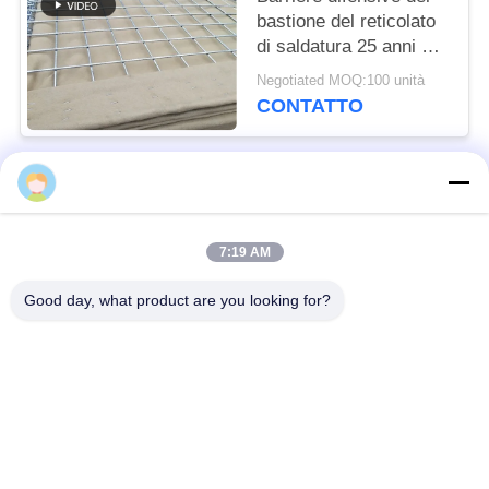
bastione del reticolato
di saldatura 25 anni di
vita di durata di filo di
Negotiated MOQ:100 unità
acciaio a basso tenore
CONTATTO
di carbonio
Categorie popolari
Tutti
7:19 AM
Barriera difensiva
Barriera militare
Good day, what product are you looking for?
Barriere difensive del
Barriere riempite di
bastione
sabbia
Filo spinato del
filo spinato di
rasoio
sicurezza