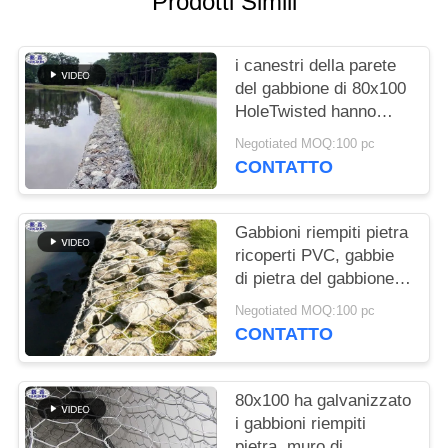
Prodotti Simili
POLITICA
i canestri della parete
SULLA
del gabbione di 80x100
PRIVACY
HoleTwisted hanno
galvanizzato il
Negotiated MOQ:100 pc
trattamento di
CONTATTO
superficie
Gabbioni riempiti pietra
ricoperti PVC, gabbie
di pietra del gabbione
del muro di sostegno
Negotiated MOQ:100 pc
CONTATTO
80x100 ha galvanizzato
i gabbioni riempiti
pietra, muro di