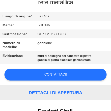
CONTROLLO
rete metallica
DI
Luogo di origine:
La Cina
QUALITÀ
Marca:
SHUXIN
CONTATTACI
Certificazione:
CE SGS ISO COC
Numero di
gabbione
modello:
NOTIZIE
Evidenziare:
,
muri di sostegno del canestro di pietra
gabbia di pietra d'acciaio galvanizzata
CHIEDI UN
PREVENTIVO
CONTATTACI!
MAPPA
DETTAGLI DI APERTURA
DEL
SITO