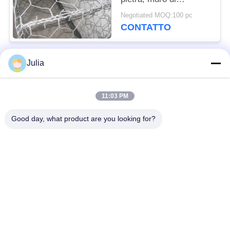
sostegno dei canestri
Negotiated MOQ:100 pc
del gabbione
CONTATTO
Julia
Categorie popolari
Tutti
11:03 PM
Barriera difensiva
Barriera militare
Good day, what product are you looking for?
Barriere difensive del
Barriere riempite di
bastione
sabbia
Filo spinato del
filo spinato di
rasoio
sicurezza
MZP Ostacolo di Filo
Cavi antitanco