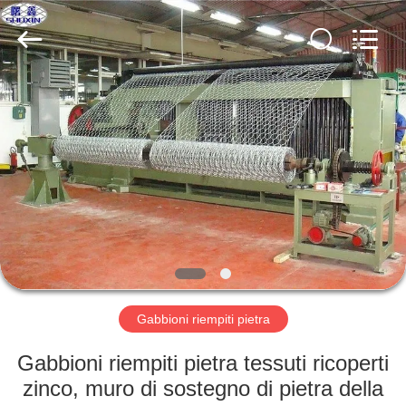
KN
Wire
Mesh
Co.,
Ltd..
All
Rights
Reserved.
CASA.
PRODOTTI
CHI
SIAMO
VISITA
ALLA
Gabbioni riempiti pietra
FABBRICA
Gabbioni riempiti pietra tessuti ricoperti
zinco, muro di sostegno di pietra della