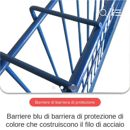
KN
Wire
Mesh
Co.,
Ltd..
All
Rights
Reserved.
CASA.
PRODOTTI
CHI
SIAMO
VISITA
ALLA
Barriere di barriera di protezione
FABBRICA
Barriere blu di barriera di protezione di
colore che costruiscono il filo di acciaio