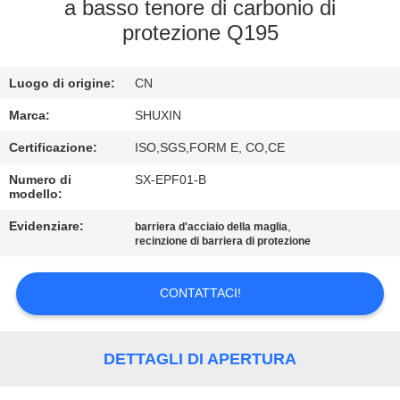
CONTROLLO
a basso tenore di carbonio di
protezione Q195
DI
QUALITÀ
Luogo di origine:
CN
CONTATTACI
Marca:
SHUXIN
Certificazione:
ISO,SGS,FORM E, CO,CE
NOTIZIE
Numero di
SX-EPF01-B
modello:
Evidenziare:
,
CHIEDI UN
barriera d'acciaio della maglia
recinzione di barriera di protezione
PREVENTIVO
CONTATTACI!
MAPPA
DEL
DETTAGLI DI APERTURA
SITO