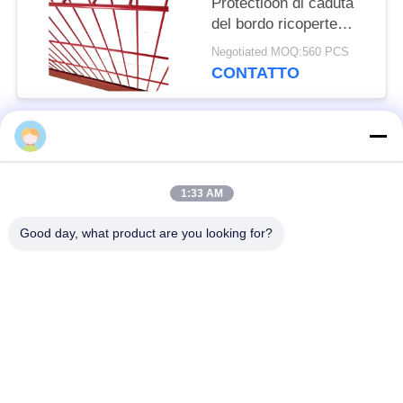
Protectioon di caduta
del bordo ricoperte
polvere portatile della
Negotiated MOQ:560 PCS
costruzione nel
CONTATTO
mercato di GB
Categorie popolari
Tutti
1:33 AM
Barriera difensiva
Barriera militare
Good day, what product are you looking for?
Barriere difensive del
Barriere riempite di
bastione
sabbia
Filo spinato del
filo spinato di
rasoio
sicurezza