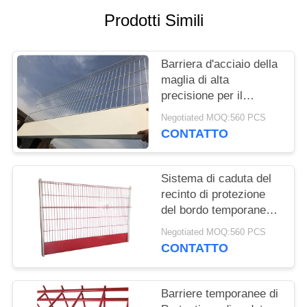
Prodotti Simili
POLITICA
SULLA
Barriera d'acciaio della
PRIVACY
maglia di alta
precisione per il
sistema di barriere di
Negotiated MOQ:560 PCS
barriera di protezione
CONTATTO
Sistema di caduta del
recinto di protezione
del bordo temporaneo
per gli appaltatori di
Negotiated MOQ:560 PCS
costruzione
CONTATTO
Barriere temporanee di