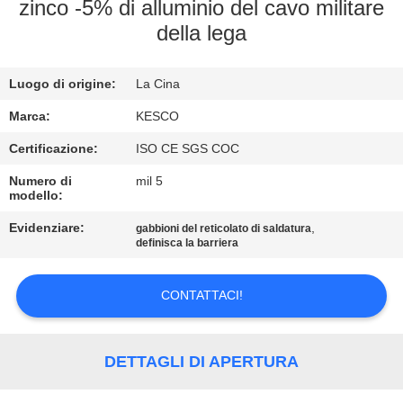
CONTROLLO
zinco -5% di alluminio del cavo militare
della lega
DI
QUALITÀ
Luogo di origine:
La Cina
CONTATTACI
Marca:
KESCO
Certificazione:
ISO CE SGS COC
NOTIZIE
Numero di
mil 5
modello:
Evidenziare:
,
CHIEDI UN
gabbioni del reticolato di saldatura
definisca la barriera
PREVENTIVO
CONTATTACI!
MAPPA
DEL
DETTAGLI DI APERTURA
SITO