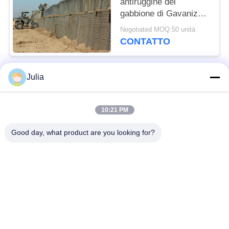
antiruggine del
gabbione di Gavanized
del geotessuto
Negotiated MOQ:50 unità
difensivo della barriera
CONTATTO
Julia
Categorie popolari
Tutti
10:21 PM
Barriera difensiva
Barriera militare
Good day, what product are you looking for?
Barriere difensive del
Barriere riempite di
bastione
sabbia
Filo spinato del
filo spinato di
rasoio
sicurezza