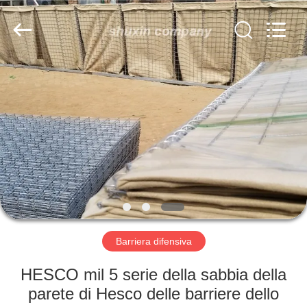
KN
Wire
Mesh
Co.,
Ltd..
All
Rights
Reserved.
CASA.
PRODOTTI
CHI
SIAMO
VISITA
ALLA
Barriera difensiva
FABBRICA
HESCO mil 5 serie della sabbia della
parete di Hesco delle barriere dello