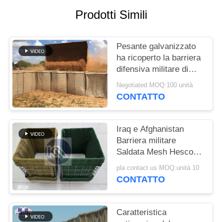
Prodotti Simili
POLITICA
SULLA
Pesante galvanizzato
PRIVACY
ha ricoperto la barriera
difensiva militare di
Hesco del sistema di
Negotiated MOQ:100 unità
barriere del bastione di
CONTATTO
Hesco
Iraq e Afghanistan
Barriera militare
Saldata Mesh Hesco
Barriera difensiva con
pla contact us MOQ:unità 10
tessuto geotessile
CONTATTO
Caratteristica