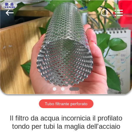
KN
Wire
Mesh
Co.,
Ltd..
All
Rights
Reserved.
CASA.
PRODOTTI
CHI
SIAMO
VISITA
ALLA
Tubo filtrante perforato
FABBRICA
Il filtro da acqua incornicia il profilato
tondo per tubi la maglia dell'acciaio