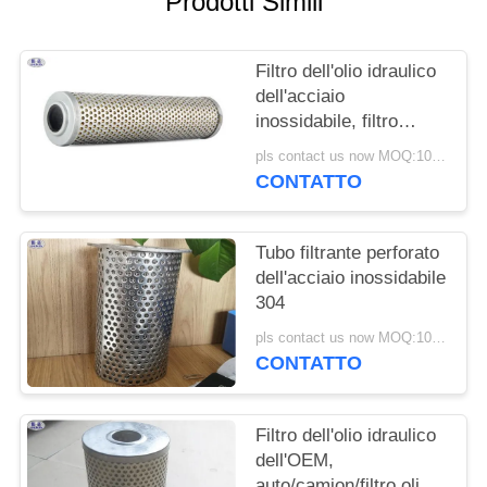
Prodotti Simili
POLITICA
Filtro dell'olio idraulico
SULLA
dell'acciaio
PRIVACY
inossidabile, filtro
idraulico ad alta
pls contact us now MOQ:100 pezzi
pressione della
CONTATTO
sostituzione
Tubo filtrante perforato
dell'acciaio inossidabile
304
pls contact us now MOQ:100 pezzi
CONTATTO
Filtro dell'olio idraulico
dell'OEM,
auto/camion/filtro olio