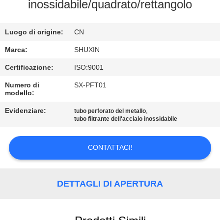
CONTROLLO
inossidabile/quadrato/rettangolo
DI
Luogo di origine:
CN
QUALITÀ
Marca:
SHUXIN
CONTATTACI
Certificazione:
ISO:9001
Numero di
SX-PFT01
modello:
NOTIZIE
Evidenziare:
,
tubo perforato del metallo
tubo filtrante dell'acciaio inossidabile
CHIEDI UN
PREVENTIVO
CONTATTACI!
MAPPA
DETTAGLI DI APERTURA
DEL
SITO