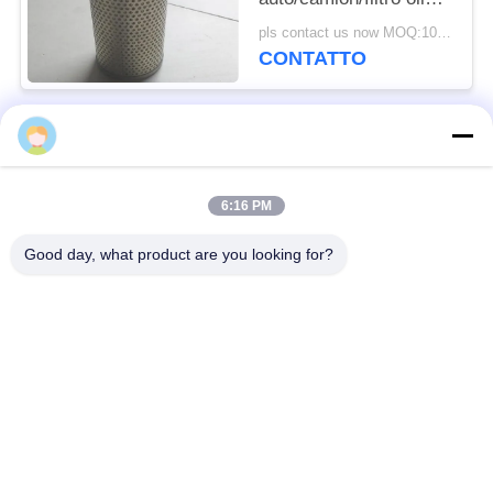
ad alta pressione
pls contact us now MOQ:100 pezzi
dell'automobile
CONTATTO
Categorie popolari
Tutti
6:16 PM
Barriera difensiva
Barriera militare
Good day, what product are you looking for?
Barriere difensive del
Barriere riempite di
bastione
sabbia
Filo spinato del
filo spinato di
rasoio
sicurezza
MZP Ostacolo di Filo
Cavi antitanco