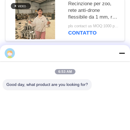
Recinzione per zoo,
rete anti-drone
flessibile da 1 mm, rete
di sicurezza con fune
pls contact us MOQ:1000 pezzo
in acciaio inossidabile
CONTATTO
Categorie popolari
Tutti
6:53 AM
Barriera difensiva
Barriera militare
Good day, what product are you looking for?
Barriere difensive del
Barriere riempite di
bastione
sabbia
Filo spinato del
filo spinato di
rasoio
sicurezza