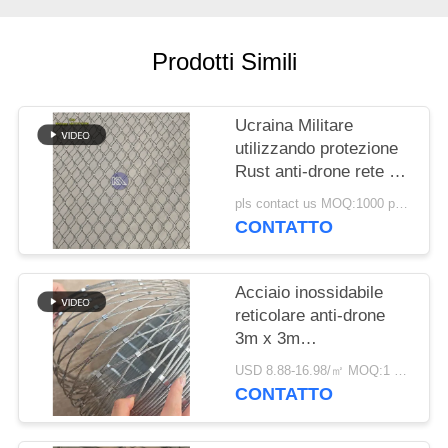
POLITICA
Prodotti Simili
SULLA
PRIVACY
Ucraina Militare
utilizzando protezione
Rust anti-drone rete di
sicurezza recinzioni
pls contact us MOQ:1000 pezzo
cavo mesh
CONTATTO
Acciaio inossidabile
reticolare anti-drone
3m x 3m
personalizzabile
USD 8.88-16.98/㎡ MOQ:1 pezzi
CONTATTO