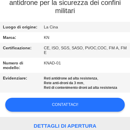
CONTROLLO
antidrone per la sicurezza dei confini
militari
DI
QUALITÀ
Luogo di origine:
La Cina
CONTATTACI
Marca:
KN
Certificazione:
CE, ISO, SGS, SASO, PVOC,COC, FM A, FM
E
NOTIZIE
Numero di
KNAD-01
modello:
CHIEDI UN
Evidenziare:
,
Reti antidrone ad alta resistenza
,
Rete anti-droni da 3 mm
PREVENTIVO
Reti di contenimento droni ad alta resistenza
MAPPA
CONTATTACI!
DEL
SITO
DETTAGLI DI APERTURA