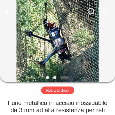
KN
Wire
Mesh
Co.,
Ltd..
All
Rights
Reserved.
CASA.
PRODOTTI
CHI
SIAMO
VISITA
ALLA
Reti anti-droni
FABBRICA
Fune metallica in acciaio inossidabile
da 3 mm ad alta resistenza per reti