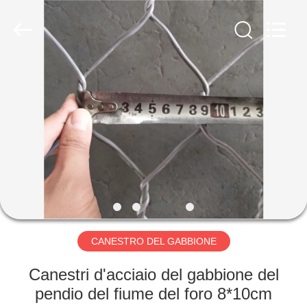
KN
Wire
Mesh
Co.,
Ltd..
All
Rights
Reserved.
CASA.
PRODOTTI
CHI
SIAMO
VISITA
ALLA
CANESTRO DEL GABBIONE
FABBRICA
Canestri d'acciaio del gabbione del
pendio del fiume del foro 8*10cm