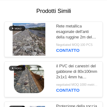
POLITICA
Prodotti Simili
SULLA
PRIVACY
Rete metallica
esagonale dell'anti
della ruggine 2m del
controllo delle
Negotiated MOQ:100 PCS
inondazioni canestro
CONTATTO
del gabbione
il PVC dei canestri del
gabbione di 80x100mm
2x1x1 4mm ha
ricoperto Galfan uno
negotiated MOQ:1000 metri quadri
zinco da 260 GSM
CONTATTO
ricoperto
Protezione della roccia