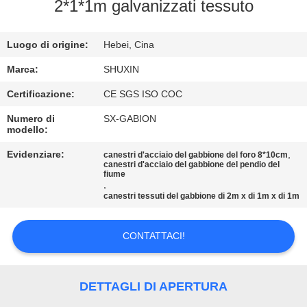
CONTROLLO
2*1*1m galvanizzati tessuto
DI
Luogo di origine:
Hebei, Cina
QUALITÀ
Marca:
SHUXIN
CONTATTACI
Certificazione:
CE SGS ISO COC
Numero di
SX-GABION
modello:
NOTIZIE
Evidenziare:
,
canestri d'acciaio del gabbione del foro 8*10cm
canestri d'acciaio del gabbione del pendio del
CHIEDI UN
fiume
,
canestri tessuti del gabbione di 2m x di 1m x di 1m
PREVENTIVO
CONTATTACI!
MAPPA
DEL
DETTAGLI DI APERTURA
SITO