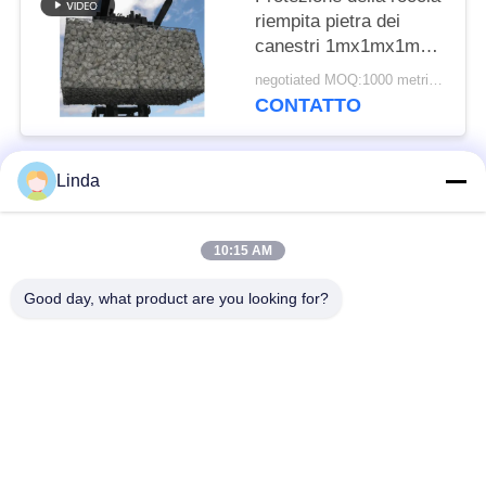
riempita pietra dei
canestri 1mx1mx1m
del gabbione tessuta
negotiated MOQ:1000 metri quadri
anti ruggine
CONTATTO
Linda
Categorie popolari
Tutti
10:15 AM
Barriera difensiva
Barriera militare
Good day, what product are you looking for?
Barriere difensive del
Barriere riempite di
bastione
sabbia
Filo spinato del
filo spinato di
rasoio
sicurezza